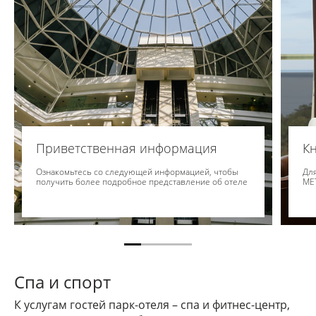
Приветственная информация
Кн
Ознакомьтесь со следующей информацией, чтобы
Для
получить более подробное представление об отеле
ME
Спа и спорт
К услугам гостей парк-отеля – спа и фитнес-центр,