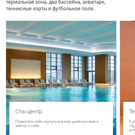
термальная зона, два бассейна, аквапарк,
теннисные корты и футбольное поле.
Спа-центр
Т
Позвольте себе окунуться в мир удовольствия и
К у
заботы о себе
сау
для