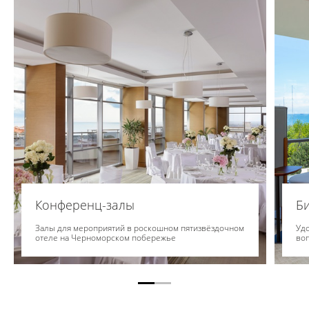
Конференц-залы
Би
Залы для мероприятий в роскошном пятизвёздочном
Удо
отеле на Черноморском побережье
во