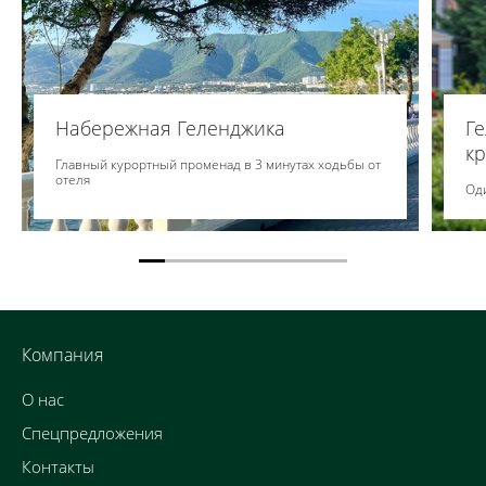
Набережная Геленджика
Г
к
Главный курортный променад в 3 минутах ходьбы от
отеля
Оди
Компания
О нас
Спецпредложения
Контакты