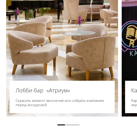
Лобби-бар «Атриум»
Ка
Скрасить момент заселения или собрать компанию
Ка
перед экскурсией
эк