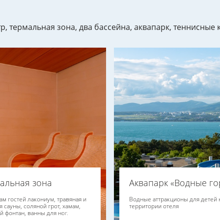
нтр, термальная зона, два бассейна, аквапарк, теннисные
альная зона
Аквапарк «Водные го
гам гостей лакониум, травяная и
Водные аттракционы для детей 
 сауны, соляной грот, хамам,
территории отеля
й фонтан, ванны для ног.