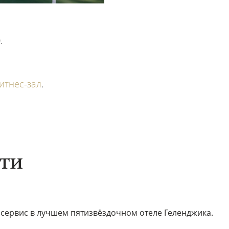
.
итнес-зал
.
ти
ервис в лучшем пятизвёздочном отеле Геленджика.