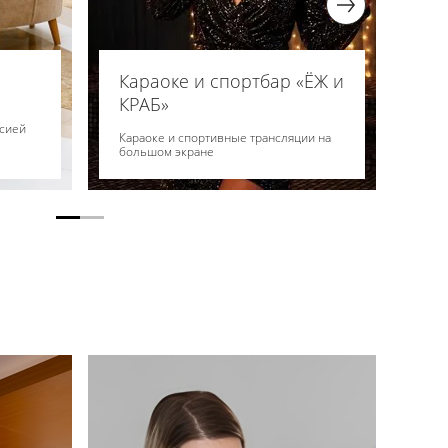
Караоке и спортбар «ЁЖ и
Ба
КРАБ»
торным
Бар,
рсией
летн
Караоке и спортивные трансляции на
большом экране