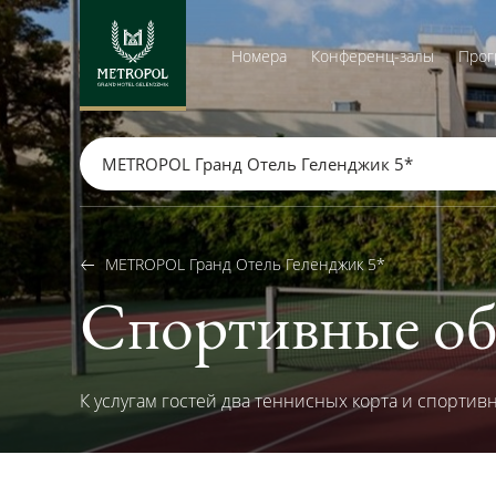
Номера
Конференц-залы
Прог
METROPOL Гранд Отель Геленджик 5*
METROPOL Гранд Отель Геленджик 5*
Спортивные об
К услугам гостей два теннисных корта и спортив