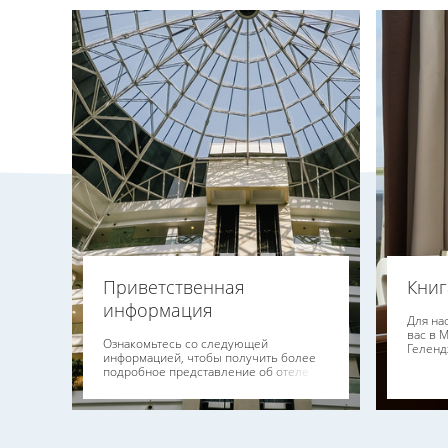
Приветственная
Книг
информация
Для на
вас в 
Ознакомьтесь со следующей
Геленд
информацией, чтобы получить более
подробное представление об отеле