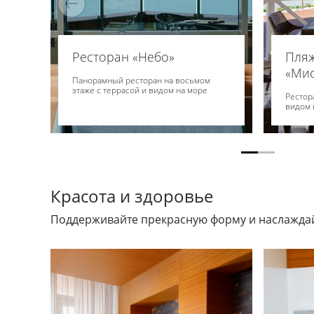
Ресторан «Небо»
Пля
«Мис
Панорамный ресторан на восьмом
этаже с террасой и видом на море
Рестор
видом 
Красота и здоровье
Поддерживайте прекрасную форму и наслаждай