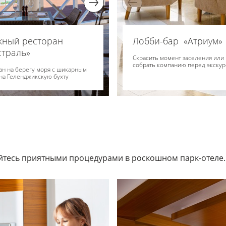
жный ресторан
Ресторан «Ривьера»
Лобби-бар «Атриум»
траль»
Главный ресторан отеля с прос
Скрасить момент заселения или
залом и живописной террасой, в
собрать компанию перед экску
ан на берегу моря с шикарным
котором проходят завтраки.
на Геленджикскую бухту
тесь приятными процедурами в роскошном парк-отеле.