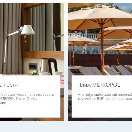
а гостя
Пляж METROPOL
с большая честь приветствовать
Многофункциональный пляжны
METROPOL Гранд Отель
комплекс с ВИП-зоной при отел
жик