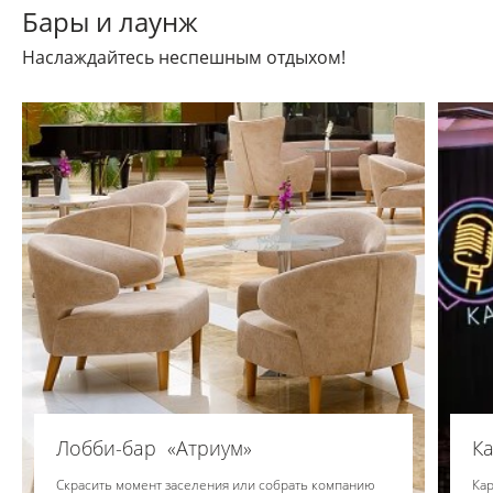
Бары и лаунж
Наслаждайтесь неспешным отдыхом!
Лобби-бар «Атриум»
Ка
Скрасить момент заселения или собрать компанию
Ка