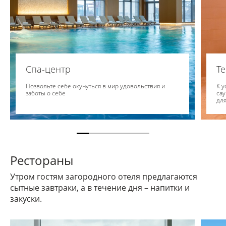
Спа-центр
Т
Позвольте себе окунуться в мир удовольствия и
К у
заботы о себе
сау
для
Рестораны
Утром гостям загородного отеля предлагаются
сытные завтраки, а в течение дня – напитки и
закуски.