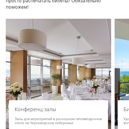
просто распечатать билеты? Обязательно
поможем!
Конференц-залы
Би
Залы для мероприятий в роскошном пятизвёздочном
Удо
отеле на Черноморском побережье
во