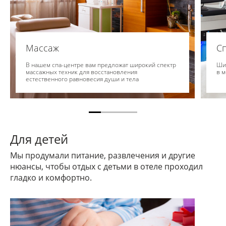
Массаж
С
В нашем спа-центре вам предложат широкий спектр
Шир
массажных техник для восстановления
в 
естественного равновесия души и тела
Для детей
Мы продумали питание, развлечения и другие
нюансы, чтобы отдых с детьми в отеле проходил
гладко и комфортно.