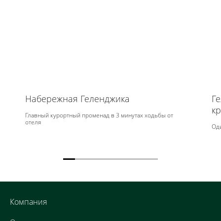
Набережная Геленджика
Г
к
Главный курортный променад в 3 минутах ходьбы от
отеля
Оди
Компания