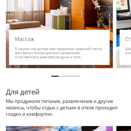
Массаж
С
В нашем спа-центре вам предложат широкий спектр
Шир
массажных техник для восстановления
в 
естественного равновесия души и тела
Для детей
Мы продумали питание, развлечения и другие
нюансы, чтобы отдых с детьми в отеле проходил
гладко и комфортно.