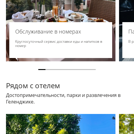
Обслуживание в номерах
П
Круглосуточный сервис доставки еды и напитков в
В р
номер
Рядом с отелем
Достопримечательности, парки и развлечения в
Геленджике.