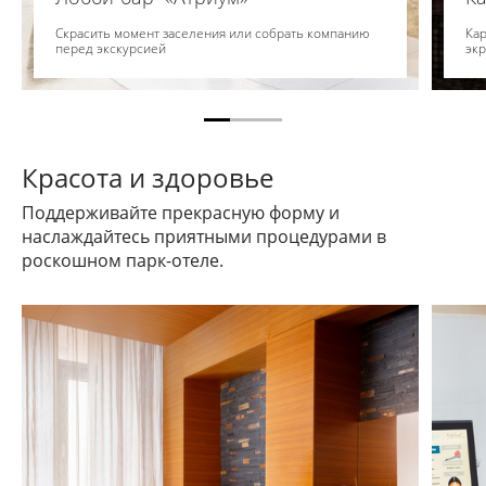
Скрасить момент заселения или собрать компанию
Ка
перед экскурсией
эк
Красота и здоровье
Поддерживайте прекрасную форму и
наслаждайтесь приятными процедурами в
роскошном парк-отеле.