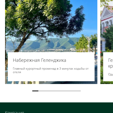
Набережная Геленджика
Г
к
Главный курортный променад в 3 минутах ходьбы от
отеля
Оди
Компания