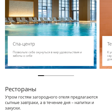
Спа-центр
Т
Позвольте себе окунуться в мир удовольствия и
К у
заботы о себе
сау
для
Рестораны
Утром гостям загородного отеля предлагаются
сытные завтраки, а в течение дня – напитки и
закуски.