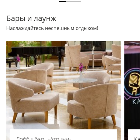
Бары и лаунж
Наслаждайтесь неспешным отдыхом!
Лобби-бар «Атриум»
Ка