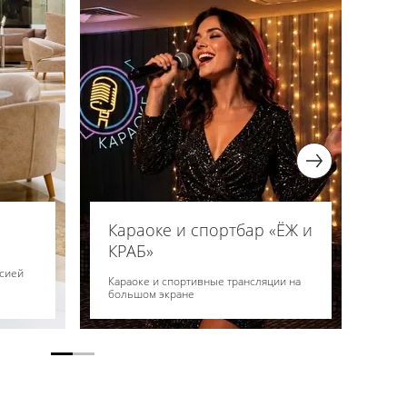
Караоке и спортбар «ЁЖ и
Ба
КРАБ»
торным
Бар,
рсией
летн
Караоке и спортивные трансляции на
большом экране