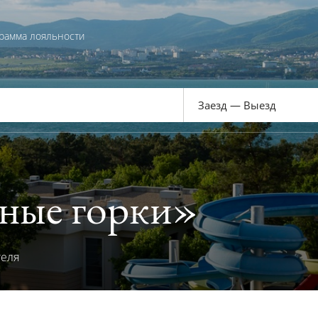
рамма лояльности
ные горки»
теля