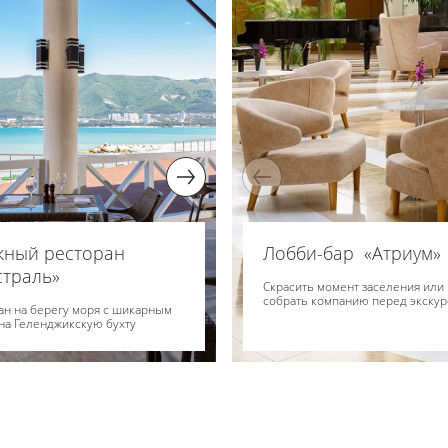
жный ресторан
Ресторан «Ривьера»
Лобби-бар «Атриум»
траль»
Главный ресторан отеля с прос
Скрасить момент заселения или
залом и живописной террасой, в
собрать компанию перед экску
ан на берегу моря с шикарным
котором проходят завтраки.
на Геленджикскую бухту