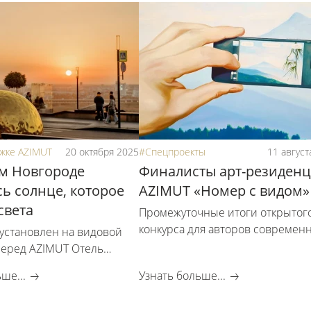
жке AZIMUT
20 октября 2025
#Спецпроекты
11 август
м Новгороде
Финалисты арт-резиден
ь солнце, которое
AZIMUT «Номер с видом»
света
Промежуточные итоги открытог
конкурса для авторов современ
 установлен на видовой
искусства на участие в арт-
еред AZIMUT Отель
резиденциях крупнейшей
вгород
ше...
Узнать больше...
российской гостиничной сети
AZIMUT Hotels.