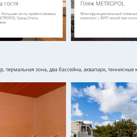
а гостя
Пляж METROPOL
с большая честь приветствовать
Многофункциональный пляжны
METROPOL Гранд Отель
комплекс с ВИП-зоной при отел
жик
нтр, термальная зона, два бассейна, аквапарк, теннисные