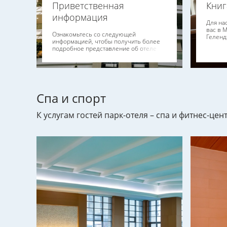
Приветственная
Книг
информация
Для на
вас в 
Ознакомьтесь со следующей
Геленд
информацией, чтобы получить более
подробное представление об отеле
Спа и спорт
К услугам гостей парк-отеля – спа и фитнес-це