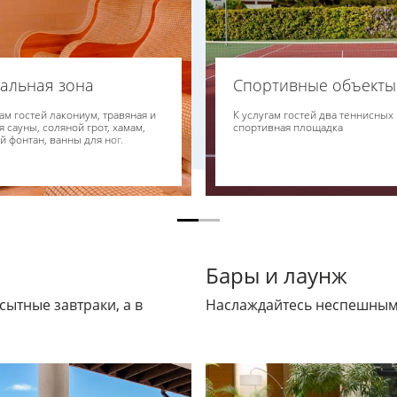
альная зона
Спортивные объекты
гам гостей лакониум, травяная и
К услугам гостей два теннисных 
 сауны, соляной грот, хамам,
спортивная площадка
й фонтан, ванны для ног.
Бары и лаунж
сытные завтраки, а в
Наслаждайтесь неспешным