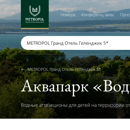
Номера
Конференц-залы
Прог
METROPOL Гранд Отель Геленджик 5*
METROPOL Гранд Отель Геленджик 5*
Аквапарк «Вод
Водные аттракционы для детей на территории о