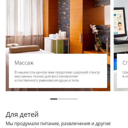
Массаж
С
В нашем спа-центре вам предложат широкий спектр
Шир
массажных техник для восстановления
в 
естественного равновесия души и тела
Для детей
Мы продумали питание, развлечения и другие