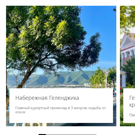
Набережная Геленджика
Г
к
Главный курортный променад в 3 минутах ходьбы от
отеля
Оди