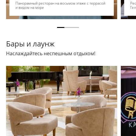
Панорамный ресторан на восьмом этаже с террасой
Рес
и видом на море
Ге
Бары и лаунж
Наслаждайтесь неспешным отдыхом!