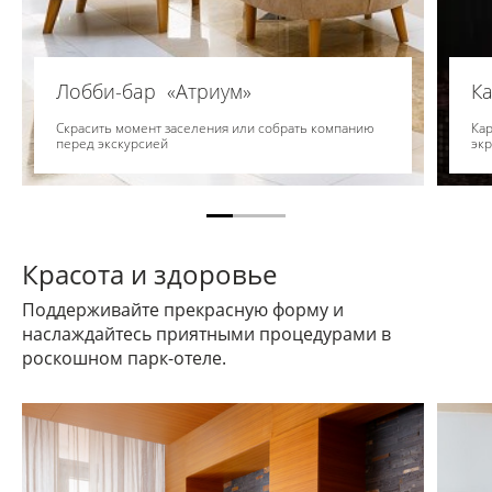
Лобби-бар «Атриум»
Ка
Скрасить момент заселения или собрать компанию
Ка
перед экскурсией
эк
Красота и здоровье
Поддерживайте прекрасную форму и
наслаждайтесь приятными процедурами в
роскошном парк-отеле.