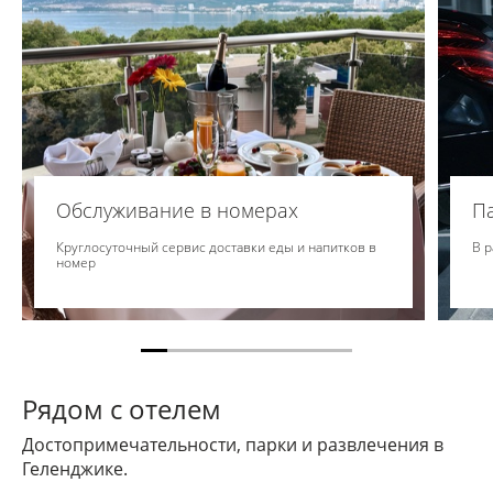
Обслуживание в номерах
П
Круглосуточный сервис доставки еды и напитков в
В р
номер
Рядом с отелем
Достопримечательности, парки и развлечения в
Геленджике.