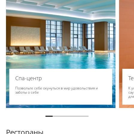
Спа-центр
Т
Позвольте себе окунуться в мир удовольствия и
К у
заботы о себе
сау
для
Рестораны