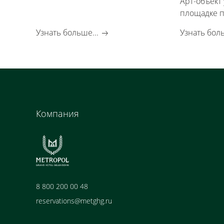
Арт-объект
площадке п
Нижний Но
Узнать больше...
Узнать боль
Компания
8 800 200 00 48
reservations@metghg.ru