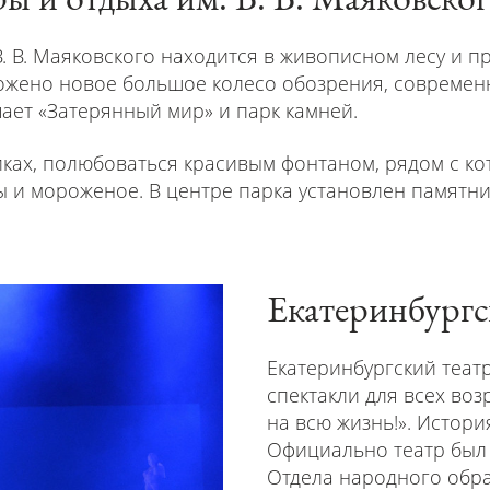
В. В. Маяковского находится в живописном лесу и 
ложено новое большое колесо обозрения, совреме
чает «Затерянный мир» и парк камней.
иках, полюбоваться красивым фонтаном, рядом с к
сы и мороженое. В центре парка установлен памятн
Екатеринбургс
Екатеринбургский теат
спектакли для всех возр
на всю жизнь!». Истори
Официально театр был о
Отдела народного обр