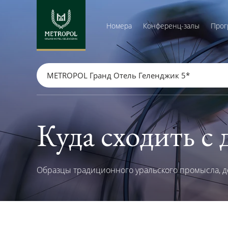
Номера
Конференц-залы
Прог
METROPOL Гранд Отель Геленджик 5*
Куда сходить с
Образцы традиционного уральского промысла, де