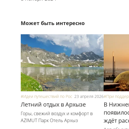
Может быть интересно
#Идеи путешествий по России
23 апреля 2026
#При поддер
Летний отдых в Архызе
В Нижне
появилос
Горы, свежий воздух и комфорт в
ждёт рас
AZIMUT Парк Отель Архыз