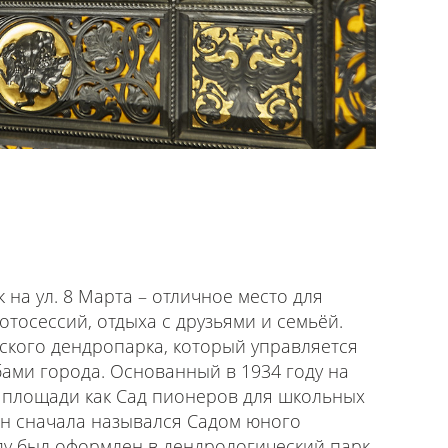
на ул. 8 Марта – отличное место для
тосессий, отдыха с друзьями и семьёй.
гского дендропарка, который управляется
ми города. Основанный в 1934 году на
 площади как Сад пионеров для школьных
он сначала назывался Садом юного
оду был оформлен в дендрологический парк,