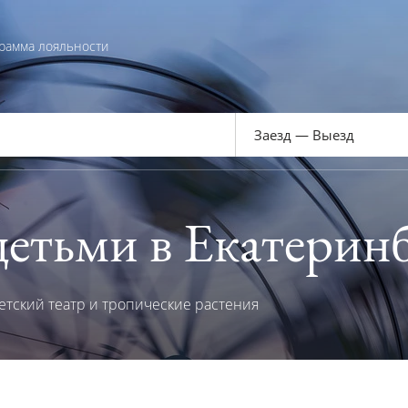
рамма лояльности
 детьми в Екатерин
тский театр и тропические растения