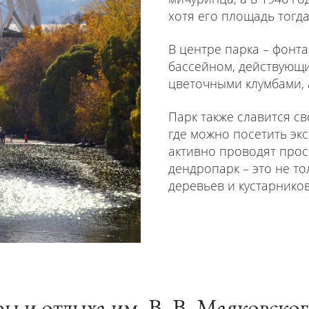
хотя его площадь тогда
В центре парка – фонт
бассейном, действующи
цветочными клумбами, 
Парк также славится с
где можно посетить эк
активно проводят просв
дендропарк – это не то
деревьев и кустарников
 и отдыха им. В. В. Маяковско