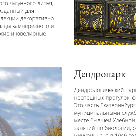
ого чугунного литья,
озданный для
ллекции декоративно-
азцы камнерезного и
ружие и ювелирные
Дендропарк
Дендрологический парк 
неспешных прогулок, фо
Это часть Екатеринбур
муниципальными служба
месте бывшей Хлебной
занятий по биологии, 
мичуринца, а в 1946 г