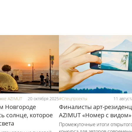
жке AZIMUT
20 октября 2025
#Спецпроекты
11 август
м Новгороде
Финалисты арт-резиден
ь солнце, которое
AZIMUT «Номер с видом»
света
Промежуточные итоги открытог
конкурса для авторов современ