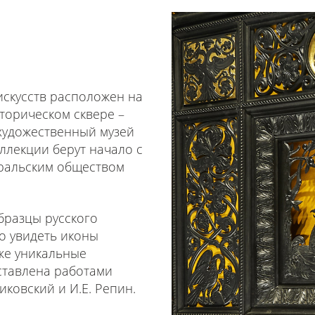
искусств расположен на
сторическом сквере –
художественный музей
оллекции берут начало с
Уральским обществом
бразцы русского
но увидеть иконы
же уникальные
ставлена работами
иковский и И.Е. Репин.