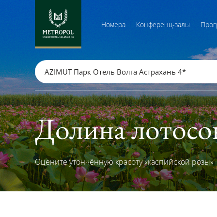
Номера
Конференц-залы
Прог
AZIMUT Парк Отель Волга Астрахань 4*
Долина лотосо
Оцените утончённую красоту «каспийской розы»