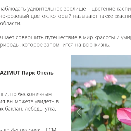
наблюдать удивительное зрелище – цветение каспи
о-розовый цветок, который называют также «каспи
области.
шает совершить путешествие в мир красоты и уми
природы, которое запомнится на всю жизнь.
 AZIMUT Парк Отель
олги, по бесконечным
ия вы можете увидеть в
 баклан, лебедь, утка,
ь до 4-х человек + ГСМ