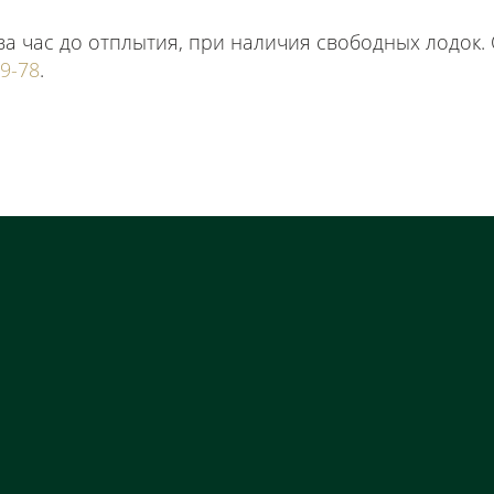
за час до отплытия, при наличия свободных лодок
09-78
.