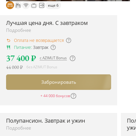
еще 6
Лучшая цена дня. С завтраком
Лучшая
цена
Подробнее
дня,
Оплата не возвращается
самые
Питание
:
Завтрак
выгодные
условия.
37 400 ₽
с AZIMUT Bonus
Без
44 000 ₽
без AZIMUT Bonus
дополнительной
оплаты
Забронировать
предоставляются
следующие
услуги**:
+ 44 000 бонусов
завтрак
(
«
Шведский
стол»
в
Полупансион. Завтрак и ужин
Пол
Полупансион.
ресторане
«
Ривьера
В
уж
Подробнее
либо
стоимость