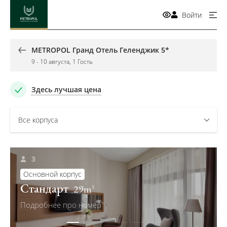
Войти
METROPOL Гранд Отель Геленджик 5*
9
-
10 августа
,
1
Гость
Здесь лучшая цена
Все корпуса
3
Основной корпус
Стандарт
29
m
2
Подробнее про номер